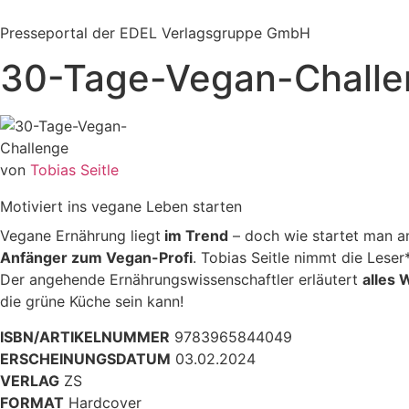
Zum
Inhalt
Presseportal der EDEL Verlagsgruppe GmbH
springen
30-Tage-Vegan-Challe
von
Tobias Seitle
Motiviert ins vegane Leben starten
Vegane Ernährung liegt
im Trend
– doch wie startet man am
Anfänger zum Vegan-Profi
. Tobias Seitle nimmt die Leser
Der angehende Ernährungswissenschaftler erläutert
alles
die grüne Küche sein kann!
ISBN/ARTIKELNUMMER
9783965844049
ERSCHEINUNGSDATUM
03.02.2024
VERLAG
ZS
FORMAT
Hardcover