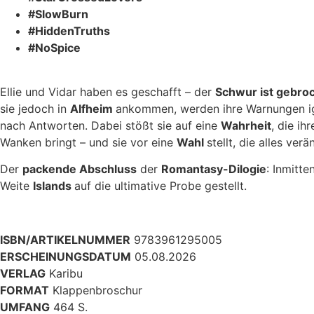
#SlowBurn
#HiddenTruths
#NoSpice
Ellie und Vidar haben es geschafft – der
Schwur ist
gebro
sie jedoch in
Alfheim
ankommen, werden ihre Warnungen ignor
nach Antworten. Dabei stößt sie auf eine
Wahrheit
, die ih
Wanken bringt – und sie vor eine
Wahl
stellt, die alles verän
Der
packende Abschluss
der
Romantasy-Dilogie
: Inmitt
Weite
Islands
auf die ultimative Probe gestellt.
ISBN/ARTIKELNUMMER
9783961295005
ERSCHEINUNGSDATUM
05.08.2026
VERLAG
Karibu
FORMAT
Klappenbroschur
UMFANG
464 S.