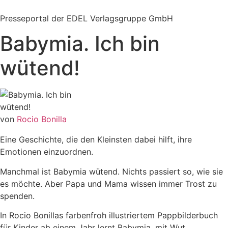
Zum
Inhalt
Presseportal der EDEL Verlagsgruppe GmbH
springen
Babymia. Ich bin
wütend!
von
Rocio Bonilla
Eine Geschichte, die den Kleinsten dabei hilft, ihre
Emotionen einzuordnen.
Manchmal ist Babymia wütend. Nichts passiert so, wie sie
es möchte. Aber Papa und Mama wissen immer Trost zu
spenden.
In Rocio Bonillas farbenfroh illustriertem Pappbilderbuch
für Kinder ab einem Jahr lernt Babymia, mit Wut