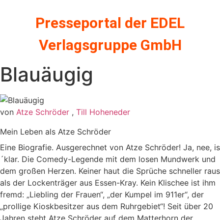
Zum
Inhalt
Presseportal der EDEL
springen
Verlagsgruppe GmbH
Blauäugig
von
Atze Schröder
,
Till Hoheneder
Mein Leben als Atze Schröder
Eine Biografie. Ausgerechnet von Atze Schröder! Ja, nee, is
´klar. Die Comedy-Legende mit dem losen Mundwerk und
dem großen Herzen. Keiner haut die Sprüche schneller raus
als der Lockenträger aus Essen-Kray. Kein Klischee ist ihm
fremd: „Liebling der Frauen“, „der Kumpel im 911er“, der
„prollige Kioskbesitzer aus dem Ruhrgebiet“! Seit über 20
Jahren steht Atze Schröder auf dem Matterhorn der