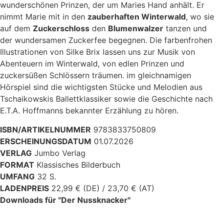
wunderschönen Prinzen, der um Maries Hand anhält. Er
nimmt Marie mit in den
zauberha­ften Winterwald
, wo sie
auf dem
Zuckerschloss
den
Blumenwalzer
tanzen und
der wundersamen Zuckerfee begegnen. Die farbenfrohen
Illustrationen von Silke Brix lassen uns zur Musik von
Abenteuern im Winterwald, von edlen Prinzen und
zuckersüßen Schlössern träumen. im gleichnamigen
Hörspiel sind die wichtigsten Stücke und Melodien aus
Tschaikowskis Ballettklassiker sowie die Geschichte nach
E.T.A. Hoffmanns bekannter Erzählung zu hören.
ISBN/ARTIKELNUMMER
9783833750809
ERSCHEINUNGSDATUM
01.07.2026
VERLAG
Jumbo Verlag
FORMAT
Klassisches Bilderbuch
UMFANG
32 S.
LADENPREIS
22,99 € (DE) / 23,70 € (AT)
Downloads für "Der Nussknacker"