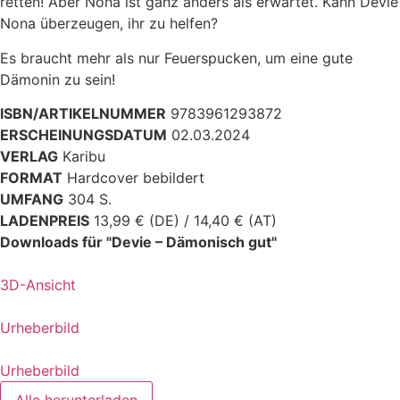
retten! Aber Nona ist ganz anders als erwartet. Kann Devie
Nona überzeugen, ihr zu helfen?
Es braucht mehr als nur Feuerspucken, um eine gute
Dämonin zu sein!
ISBN/ARTIKELNUMMER
9783961293872
ERSCHEINUNGSDATUM
02.03.2024
VERLAG
Karibu
FORMAT
Hardcover bebildert
UMFANG
304 S.
LADENPREIS
13,99 € (DE) / 14,40 € (AT)
Downloads für "Devie – Dämonisch gut"
3D-Ansicht
Urheberbild
Urheberbild