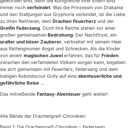
geworden sind, denn die Königreiche ihrer Eltern sind
immer noch
verfeindet
. Was die Prinzessin von Drakania
und den Stalljungen aus Gryphoria verbindet, ist die Liebe
zu ihren Reittieren, dem
Drachen Feuerherz
und der
Greifin Federsang
. Doch ihre Reiche stehen vor einer
großen gemeinsamen
Bedrohung
: Der Nachtfrost, ein
uralter und böser Zauberer
, verbreitet mit seinem Heer
aus Rattengnomen Angst und Schrecken. Als die Kinder
von einem
magischen Juwel
erfahren, das für
Frieden
zwischen den verfeindeten Völkern sorgen kann, begeben
sie sich gemeinsam mit Feuerherz, Federsang und dem
lustigen Koboldscout Golly auf eine
abenteuerliche und
gefährliche Reise
…
Das mitreißende
Fantasy-Abenteuer
geht weiter!
Alle Bände der Drachengreif-Chroniken:
Band 1: Die Drachengreif-Chroniken – Federsang