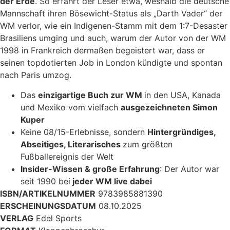
der Erde
. So erfährt der Leser etwa, weshalb die deutsche
Mannschaft ihren Bösewicht-Status als „Darth Vader“ der
WM verlor, wie ein Indigenen-Stamm mit dem 1:7-Desaster
Brasiliens umging und auch, warum der Autor von der WM
1998 in Frankreich dermaßen begeistert war, dass er
seinen topdotierten Job in London kündigte und spontan
nach Paris umzog.
Das
einzigartige Buch zur WM
in den USA, Kanada
und Mexiko vom vielfach
ausgezeichneten Simon
Kuper
Keine 08/15-Erlebnisse, sondern
Hintergründiges,
Abseitiges, Literarisches
zum größten
Fußballereignis der Welt
Insider-Wissen & große Erfahrung
: Der Autor war
seit 1990 bei
jeder WM live dabei
ISBN/ARTIKELNUMMER
9783985881390
ERSCHEINUNGSDATUM
08.10.2025
VERLAG
Edel Sports