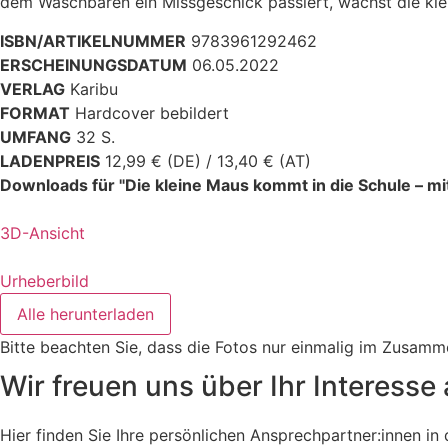
dem Waschbären ein Missgeschick passiert, wächst die kle
ISBN/ARTIKELNUMMER
9783961292462
ERSCHEINUNGSDATUM
06.05.2022
VERLAG
Karibu
FORMAT
Hardcover bebildert
UMFANG
32 S.
LADENPREIS
12,99 € (DE) / 13,40 € (AT)
Downloads für "Die kleine Maus kommt in die Schule – mi
3D-Ansicht
Urheberbild
Alle herunterladen
Bitte beachten Sie, dass die Fotos nur einmalig im Zusam
Wir freuen uns über Ihr Interesse 
Hier finden Sie Ihre persönlichen Ansprechpartner:innen i