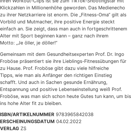
ihren Workout-Clips ist sie zum TikTok-Shootingstar mit
Klickzahlen in Millionenhöhe geworden. Das Medienecho
zu ihrer Netzkarriere ist enorm. Die „Fitness-Oma“ gilt als
Vorbild und Mutmacher, ihre positive Energie steckt
einfach an. Sie zeigt, dass man auch in fortgeschrittenem
Alter mit Sport beginnen kann – ganz nach ihrem
Motto: „Je öller, je döller!“
Gemeinsam mit dem Gesundheitsexperten Prof. Dr. Ingo
Froböse präsentiert sie ihre Lieblings-Fitnessübungen für
zu Hause. Prof. Froböse gibt dazu viele hilfreiche
Tipps, wie man als Anfänger den richtigen Einstieg
schafft. Und auch in Sachen gesunde Ernährung,
Entspannung und positive Lebenseinstellung weiß Prof.
Froböse, was man sich schon heute Gutes tun kann, um bis
ins hohe Alter fit zu bleiben.
ISBN/ARTIKELNUMMER
9783965842038
ERSCHEINUNGSDATUM
04.02.2022
VERLAG
ZS