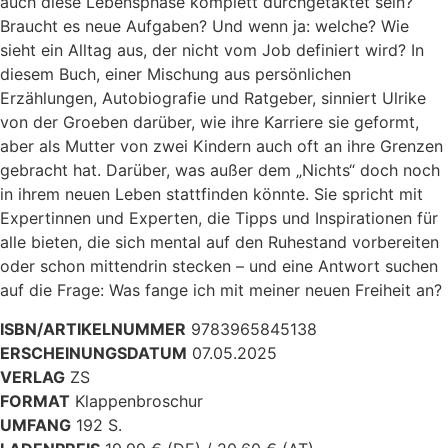
auch diese Lebensphase komplett durchgetaktet sein?
Braucht es neue Aufgaben? Und wenn ja: welche? Wie
sieht ein Alltag aus, der nicht vom Job definiert wird? In
diesem Buch, einer Mischung aus persönlichen
Erzählungen, Autobiografie und Ratgeber, sinniert Ulrike
von der Groeben darüber, wie ihre Karriere sie geformt,
aber als Mutter von zwei Kindern auch oft an ihre Grenzen
gebracht hat. Darüber, was außer dem „Nichts“ doch noch
in ihrem neuen Leben stattfinden könnte. Sie spricht mit
Expertinnen und Experten, die Tipps und Inspirationen für
alle bieten, die sich mental auf den Ruhestand vorbereiten
oder schon mittendrin stecken – und eine Antwort suchen
auf die Frage: Was fange ich mit meiner neuen Freiheit an?
ISBN/ARTIKELNUMMER
9783965845138
ERSCHEINUNGSDATUM
07.05.2025
VERLAG
ZS
FORMAT
Klappenbroschur
UMFANG
192 S.