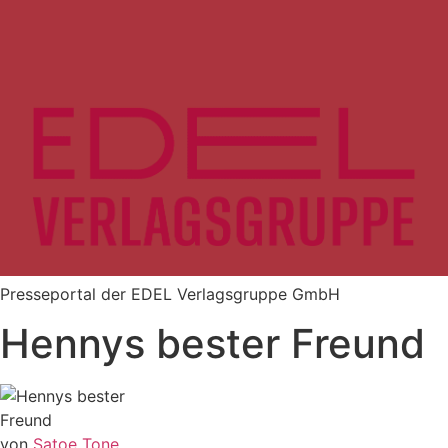
Zum
Inhalt
springen
Presseportal der EDEL Verlagsgruppe GmbH
Hennys bester Freund
von
Satoe Tone