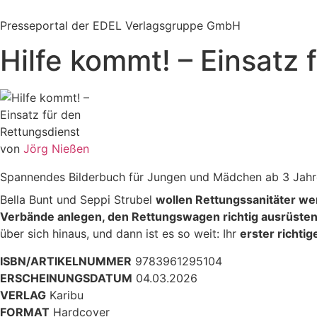
Zum
Inhalt
Presseportal der EDEL Verlagsgruppe GmbH
springen
Hilfe kommt! – Einsatz 
von
Jörg Nießen
Spannendes Bilderbuch für Jungen und Mädchen ab 3 Jahr
Bella Bunt und Seppi Strubel
wollen Rettungssanitäter we
Verbände anlegen, den Rettungswagen richtig ausrüste
über sich hinaus, und dann ist es so weit: Ihr
erster richtig
ISBN/ARTIKELNUMMER
9783961295104
ERSCHEINUNGSDATUM
04.03.2026
VERLAG
Karibu
FORMAT
Hardcover