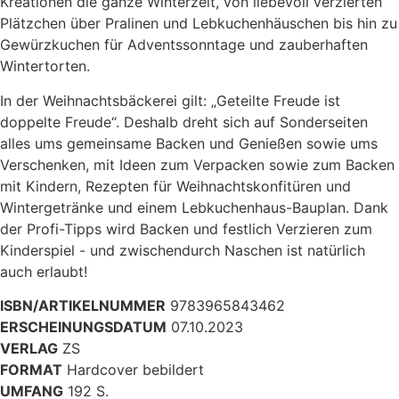
Kreationen die ganze Winterzeit, von liebevoll verzierten
Plätzchen über Pralinen und Lebkuchenhäuschen bis hin zu
Gewürzkuchen für Adventssonntage und zauberhaften
Wintertorten.
In der Weihnachtsbäckerei gilt: „Geteilte Freude ist
doppelte Freude“. Deshalb dreht sich auf Sonderseiten
alles ums gemeinsame Backen und Genießen sowie ums
Verschenken, mit Ideen zum Verpacken sowie zum Backen
mit Kindern, Rezepten für Weihnachtskonfitüren und
Wintergetränke und einem Lebkuchenhaus-Bauplan. Dank
der Profi-Tipps wird Backen und festlich Verzieren zum
Kinderspiel - und zwischendurch Naschen ist natürlich
auch erlaubt!
ISBN/ARTIKELNUMMER
9783965843462
ERSCHEINUNGSDATUM
07.10.2023
VERLAG
ZS
FORMAT
Hardcover bebildert
UMFANG
192 S.