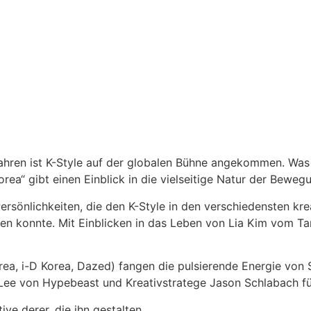
 Jahren ist K-Style auf der globalen Bühne angekommen. Wa
rea“ gibt einen Einblick in die vielseitige Natur der Beweg
Persönlichkeiten, die den K-Style in den verschiedensten 
alten konnte. Mit Einblicken in das Leben von Lia Kim vom T
a, i-D Korea, Dazed) fangen die pulsierende Energie von 
ee von Hypebeast und Kreativstratege Jason Schlabach füg
tive derer, die ihn gestalten.