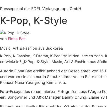
Zum
Inhalt
Presseportal der EDEL Verlagsgruppe GmbH
springen
K-Pop, K-Style
von
Fiona Bae
Music, Art & Fashion aus Südkorea
K-Pop, K-Fashion, K-Drama, K-Beauty: In den letzten zehn
entwickeln? „K-Pop, K-Style. Music, Art & Fashion aus Südko
Autorin Fiona Bae erzählt anhand der Geschichten von 15 
und warum sie sich nur in Seoul zu ihrer vollen Blüte entf
Pioneer Nana Youngrong Kim u. v. a.
Foto-Essays des renommierten Fotografen Less (Vogue Kore
ein. Songwriter und A&R Manager Danny Chung, Elaine YJ L
Ein mutiger, stilvoller Blick auf den K-Style aus der Perspek