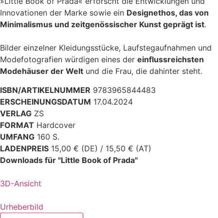
»Little Book of Prada« erforscht die Entwicklungen und
Innovationen der Marke sowie ein
Designethos, das von
Minimalismus und zeitgenössischer Kunst geprägt ist
.
Bilder einzelner Kleidungsstücke, Laufstegaufnahmen und
Modefotografien würdigen eines der
einflussreichsten
Modehäuser der Welt
und die Frau, die dahinter steht.
ISBN/ARTIKELNUMMER
9783965844483
ERSCHEINUNGSDATUM
17.04.2024
VERLAG
ZS
FORMAT
Hardcover
UMFANG
160 S.
LADENPREIS
15,00 € (DE) / 15,50 € (AT)
Downloads für "Little Book of Prada"
3D-Ansicht
Urheberbild