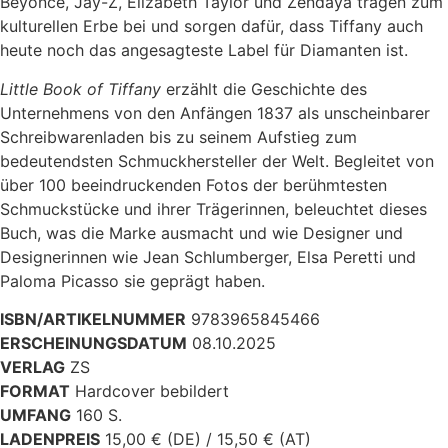
Beyoncé, Jay-Z, Elizabeth Taylor und Zendaya tragen zum
kulturellen Erbe bei und sorgen dafür, dass Tiffany auch
heute noch das angesagteste Label für Diamanten ist.
Little Book of Tiffany
erzählt die Geschichte des
Unternehmens von den Anfängen 1837 als unscheinbarer
Schreibwarenladen bis zu seinem Aufstieg zum
bedeutendsten Schmuckhersteller der Welt. Begleitet von
über 100 beeindruckenden Fotos der berühmtesten
Schmuckstücke und ihrer Trägerinnen, beleuchtet dieses
Buch, was die Marke ausmacht und wie Designer und
Designerinnen wie Jean Schlumberger, Elsa Peretti und
Paloma Picasso sie geprägt haben.
ISBN/ARTIKELNUMMER
9783965845466
ERSCHEINUNGSDATUM
08.10.2025
VERLAG
ZS
FORMAT
Hardcover bebildert
UMFANG
160 S.
LADENPREIS
15,00 € (DE) / 15,50 € (AT)