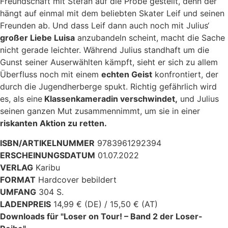
Freundschaft mit Stefan auf die Probe gestellt, denn der
hängt auf einmal mit dem beliebten Skater Leif und seinen
Freunden ab. Und dass Leif dann auch noch mit Julius‘
großer Liebe Luisa
anzubandeln scheint, macht die Sache
nicht gerade leichter. Während Julius standhaft um die
Gunst seiner Auserwählten kämpft, sieht er sich zu allem
Überfluss noch mit einem
echten Geist
konfrontiert, der
durch die Jugendherberge spukt. Richtig gefährlich wird
es, als eine
Klassenkameradin verschwindet,
und Julius
seinen ganzen Mut zusammennimmt, um sie in einer
riskanten Aktion zu retten.
ISBN/ARTIKELNUMMER
9783961292394
ERSCHEINUNGSDATUM
01.07.2022
VERLAG
Karibu
FORMAT
Hardcover bebildert
UMFANG
304 S.
LADENPREIS
14,99 € (DE) / 15,50 € (AT)
Downloads für "Loser on Tour! – Band 2 der Loser-