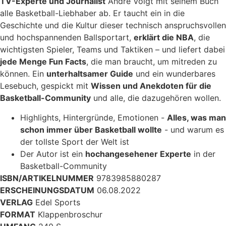
TV-Experte und Journalist
André Voigt mit seinem Buch
alle Basketball-Liebhaber ab. Er taucht ein in die
Geschichte und die Kultur dieser technisch anspruchsvollen
und hochspannenden Ballsportart,
erklärt die NBA
, die
wichtigsten Spieler, Teams und Taktiken – und liefert dabei
jede Menge Fun Facts
, die man braucht, um mitreden zu
können. Ein
unterhaltsamer Guide
und ein wunderbares
Lesebuch, gespickt mit
Wissen und Anekdoten für die
Basketball-Community
und alle, die dazugehören wollen.
Highlights, Hintergründe, Emotionen -
Alles, was man
schon immer über Basketball wollte
- und warum es
der tollste Sport der Welt ist
Der Autor ist ein
hochangesehener Experte
in der
Basketball-Community
ISBN/ARTIKELNUMMER
9783985880287
ERSCHEINUNGSDATUM
06.08.2022
VERLAG
Edel Sports
FORMAT
Klappenbroschur