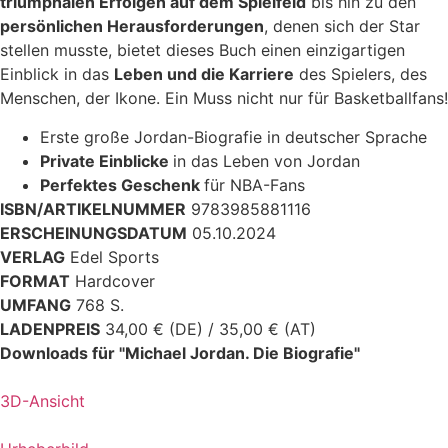
triumphalen Erfolgen auf dem Spielfeld
bis hin zu den
persönlichen Herausforderungen
, denen sich der Star
stellen musste, bietet dieses Buch einen einzigartigen
Einblick in das
Leben und die Karriere
des Spielers, des
Menschen, der Ikone. Ein Muss nicht nur für Basketballfans!
Erste große Jordan-Biografie in deutscher Sprache
Private Einblicke
in das Leben von Jordan
Perfektes Geschenk
für NBA-Fans
ISBN/ARTIKELNUMMER
9783985881116
ERSCHEINUNGSDATUM
05.10.2024
VERLAG
Edel Sports
FORMAT
Hardcover
UMFANG
768 S.
LADENPREIS
34,00 € (DE) / 35,00 € (AT)
Downloads für "Michael Jordan. Die Biografie"
3D-Ansicht