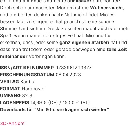
einig, und am Ende sind beide
stinksauer
aufeinander!
Doch schon am nächsten Morgen ist die
Wut verraucht
,
und die beiden denken nach: Natürlich findet Mio es
besser, laut zu singen, er hat ja auch so eine schöne
Stimme. Und sich im Dreck zu suhlen macht auch viel mehr
Spaß, wenn man ein borstiges Fell hat. Mio und Lu
erkennen, dass jeder seine
ganz eigenen Stärken
hat und
dass man trotzdem oder gerade deswegen eine
tolle Zeit
miteinander
verbringen kann.
ISBN/ARTIKELNUMMER
9783961293377
ERSCHEINUNGSDATUM
08.04.2023
VERLAG
Karibu
FORMAT
Hardcover
UMFANG
32 S.
LADENPREIS
14,99 € (DE) / 15,50 € (AT)
Downloads für "Mio & Lu vertragen sich wieder"
3D-Ansicht