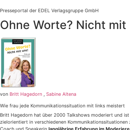
Zum
Inhalt
Presseportal der EDEL Verlagsgruppe GmbH
springen
Ohne Worte? Nicht mit 
von
Britt Hagedorn
,
Sabine Altena
Wie frau jede Kommunikationssituation mit links meistert
Britt Hagedorn hat über 2000 Talkshows moderiert und ist
zielorientiert in verschiedenen Kommunikationssituatione
Coach und Speakerin
langjährige Erfahrung im Moderier