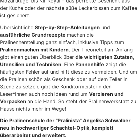
Mozartkugel bis Kir Royal – das perfekte Geschenk aus
der Küche oder der nächste süße Leckerbissen zum Kaffee
ist gesichert.
Übersichtliche
Step-by-Step-Anleitungen
und
ausführliche Grundrezepte
machen die
Pralinenherstellung ganz einfach, inklusive Tipps zum
Pralinenmachen mit Kindern
. Der Theorieteil am Anfang
gibt einen guten Überblick über
die wichtigsten Zutaten,
Utensilien und Techniken
. Eine
Pannenhilfe
zeigt die
häufigsten Fehler auf und hilft diese zu vermeiden. Und um
die Pralinen schön als Geschenk oder auf dem Teller in
Szene zu setzen, gibt die Konditormeisterin den
Leser*innen auch noch
Ideen rund um
Verzieren und
Verpacken
an die Hand. So steht der Pralinenwerkstatt zu
Hause nichts mehr im Wege!
Die Pralinenschule der "Pralinista" Angelika Schwalber
neu in hochwertiger Schachtel-Optik, komplett
überarbeitet und erweitert.