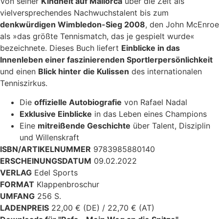
Von seiner
Kindheit auf Mallorca
über die Zeit als
vielversprechendes Nachwuchstalent bis zum
denkwürdigen Wimbledon-Sieg 2008
, den John McEnroe
als »das größte Tennismatch, das je gespielt wurde«
bezeichnete. Dieses Buch liefert
Einblicke in das
Innenleben einer faszinierenden Sportlerpersönlichkeit
und einen
Blick hinter die Kulissen
des internationalen
Tenniszirkus.
Die
offizielle Autobiografie
von Rafael Nadal
Exklusive Einblicke
in das Leben eines Champions
Eine
mitreißende Geschichte
über Talent, Disziplin
und Willenskraft
ISBN/ARTIKELNUMMER
9783985880140
ERSCHEINUNGSDATUM
09.02.2022
VERLAG
Edel Sports
FORMAT
Klappenbroschur
UMFANG
256 S.
LADENPREIS
22,00 € (DE) / 22,70 € (AT)