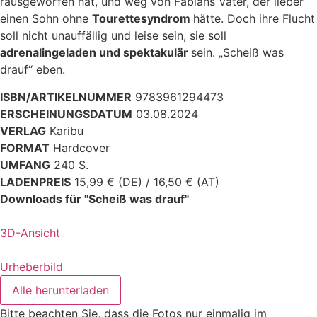
rausgeworfen hat, und weg von Fabians Vater, der lieber
einen Sohn ohne
Tourettesyndrom
hätte. Doch ihre Flucht
soll nicht unauffällig und leise sein, sie soll
adrenalingeladen und spektakulär
sein. „Scheiß was
drauf“ eben.
ISBN/ARTIKELNUMMER
9783961294473
ERSCHEINUNGSDATUM
03.08.2024
VERLAG
Karibu
FORMAT
Hardcover
UMFANG
240 S.
LADENPREIS
15,99 € (DE) / 16,50 € (AT)
Downloads für "Scheiß was drauf"
3D-Ansicht
Urheberbild
Alle herunterladen
Bitte beachten Sie, dass die Fotos nur einmalig im