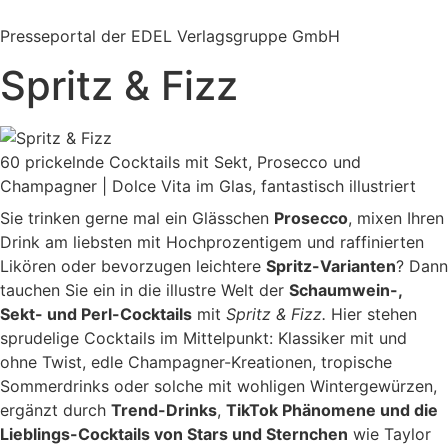
Zum
Inhalt
Presseportal der EDEL Verlagsgruppe GmbH
springen
Spritz & Fizz
60 prickelnde Cocktails mit Sekt, Prosecco und
Champagner | Dolce Vita im Glas, fantastisch illustriert
Sie trinken gerne mal ein Glässchen
Prosecco
, mixen Ihren
Drink am liebsten mit Hochprozentigem und raffinierten
Likören oder bevorzugen leichtere
Spritz-Varianten
? Dann
tauchen Sie ein in die illustre Welt der
Schaumwein-,
Sekt- und Perl-Cocktails
mit
Spritz & Fizz.
Hier stehen
sprudelige Cocktails im Mittelpunkt: Klassiker mit und
ohne Twist, edle Champagner-Kreationen, tropische
Sommerdrinks oder solche mit wohligen Wintergewürzen,
ergänzt durch
Trend-Drinks
,
TikTok Phänomene und die
Lieblings-Cocktails von Stars und Sternchen
wie Taylor