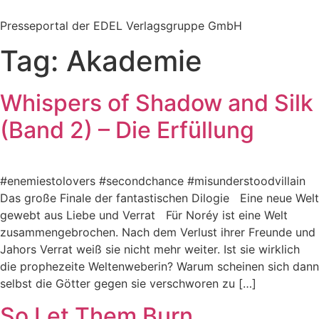
Zum
Inhalt
Presseportal der EDEL Verlagsgruppe GmbH
springen
Tag:
Akademie
Whispers of Shadow and Silk
(Band 2) – Die Erfüllung
#enemiestolovers #secondchance #misunderstoodvillain
Das große Finale der fantastischen Dilogie Eine neue Welt
gewebt aus Liebe und Verrat Für Noréy ist eine Welt
zusammengebrochen. Nach dem Verlust ihrer Freunde und
Jahors Verrat weiß sie nicht mehr weiter. Ist sie wirklich
die prophezeite Weltenweberin? Warum scheinen sich dann
selbst die Götter gegen sie verschworen zu […]
So Let Them Burn