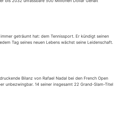
er bis 2032 unfassbare 500 Millionen Dollar Gehalt
 immer geträumt hat: dem Tennissport. Er kündigt seinen
jedem Tag seines neuen Lebens wächst seine Leidenschaft.
eindruckende Bilanz von Rafael Nadal bei den French Open
ber unbezwingbar. 14 seiner insgesamt 22 Grand-Slam-Titel