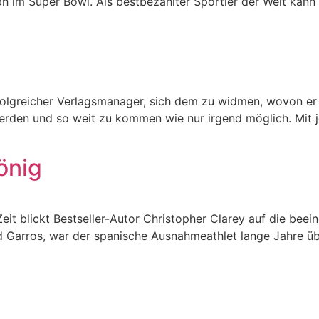
 im Super Bowl. Als bestbezahlter Sportler der Welt kann 
rfolgreicher Verlagsmanager, sich dem zu widmen, wovon er
werden und so weit zu kommen wie nur irgend möglich. Mit 
önig
Zeit blickt Bestseller-Autor Christopher Clarey auf die be
nd Garros, war der spanische Ausnahmeathlet lange Jahre ü