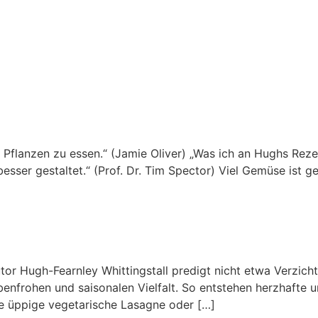
flanzen zu essen.“ (Jamie Oliver) „Was ich an Hughs Rezepte
esser gestaltet.“ (Prof. Dr. Tim Spector) Viel Gemüse ist g
utor Hugh-Fearnley Whittingstall predigt nicht etwa Verzic
arbenfrohen und saisonalen Vielfalt. So entstehen herzhafte 
ie üppige vegetarische Lasagne oder […]