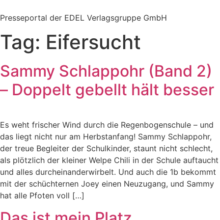
Zum
Inhalt
Presseportal der EDEL Verlagsgruppe GmbH
springen
Tag:
Eifersucht
Sammy Schlappohr (Band 2)
– Doppelt gebellt hält besser
Es weht frischer Wind durch die Regenbogenschule – und
das liegt nicht nur am Herbstanfang! Sammy Schlappohr,
der treue Begleiter der Schulkinder, staunt nicht schlecht,
als plötzlich der kleiner Welpe Chili in der Schule auftaucht
und alles durcheinanderwirbelt. Und auch die 1b bekommt
mit der schüchternen Joey einen Neuzugang, und Sammy
hat alle Pfoten voll […]
Das ist mein Platz