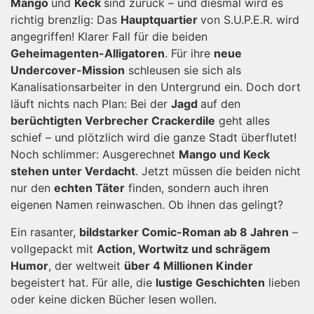
Mango
und
Keck
sind zurück – und diesmal wird es
richtig brenzlig: Das
Hauptquartier
von S.U.P.E.R. wird
angegriffen! Klarer Fall für die beiden
Geheimagenten-Alligatoren
. Für ihre
neue
Undercover-Mission
schleusen sie sich als
Kanalisationsarbeiter in den Untergrund ein. Doch dort
läuft nichts nach Plan: Bei der
Jagd
auf den
berüchtigten Verbrecher Crackerdile
geht alles
schief – und plötzlich wird die ganze Stadt überflutet!
Noch schlimmer: Ausgerechnet
Mango und Keck
stehen unter Verdacht
. Jetzt müssen die beiden nicht
nur den
echten Täter
finden, sondern auch ihren
eigenen Namen reinwaschen. Ob ihnen das gelingt?
Ein rasanter,
bildstarker Comic-Roman ab 8 Jahren
–
vollgepackt mit
Action, Wortwitz und schrägem
Humor
, der weltweit
über 4 Millionen Kinder
begeistert hat. Für alle, die
lustige Geschichten
lieben
oder keine dicken Bücher lesen wollen.