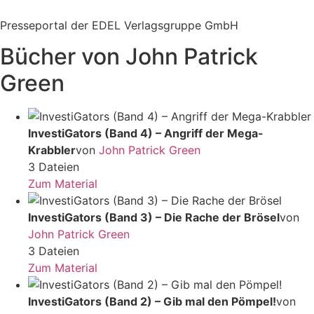
Zum
Inhalt
Presseportal der EDEL Verlagsgruppe GmbH
springen
Bücher von John Patrick
Green
InvestiGators (Band 4) – Angriff der Mega-
Krabbler
von
John Patrick Green
3 Dateien
Zum Material
InvestiGators (Band 3) – Die Rache der Brösel
von
John Patrick Green
3 Dateien
Zum Material
InvestiGators (Band 2) – Gib mal den Pömpel!
von